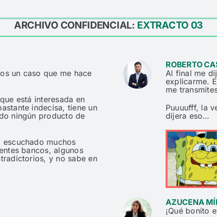
ARCHIVO CONFIDENCIAL:
EXTRACTO 03
ROBERTO CA
iros un caso que me hace
Al final me d
explicarme. 
me transmites
 que está interesada en
Puuuufff, la
astante indecisa, tiene un
dijera eso…
ado ningún producto de
ha escuchado muchos
rentes bancos, algunos
tradictorios, y no sabe en
AZUCENA MÍ
¡Qué bonito 