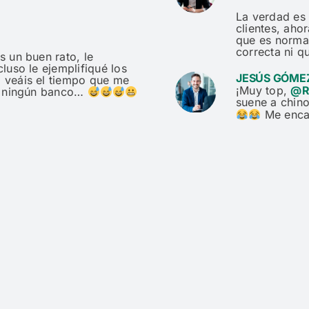
La verdad es 
clientes, aho
que es normal
correcta ni q
s un buen rato, le
luso le ejemplifiqué los
JESÚS GÓME
 veáis el tiempo que me
¡Muy top,
@R
de ningún banco…
suene a chino
Me encan