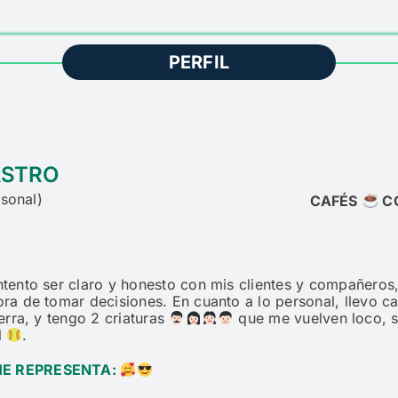
PERFIL
ASTRO
sonal
)
CAFÉS
C
ntento ser claro y honesto con mis clientes y compañero
ora de tomar decisiones. En cuanto a lo personal, llevo 
ierra, y tengo 2 criaturas
que me vuelven loco, 
l
.
ME REPRESENTA: