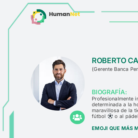
Skip
to
content
ROBERTO C
(
Gerente Banca Per
BIOGRAFÍA:
Profesionalmente i
determinada a la h
maravillosa de la t
fútbol
o al páde
EMOJI QUE MÁS 